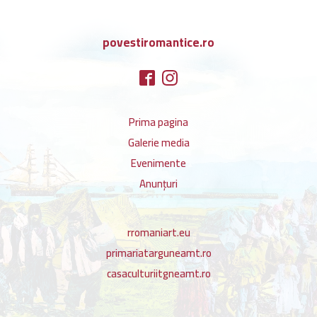
povestiromantice.ro
Prima pagina
Galerie media
Evenimente
Anunțuri
rromaniart.eu
primariatarguneamt.ro
casaculturiitgneamt.ro