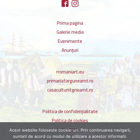
Prima pagina
Galerie media
Evenimente
Anunțuri
rromaniart.eu
primariatarguneamt.ro
casaculturiitgneamt.ro
Politica de confidențialitate
Politica de cookies
Contact
Acest website foloseste cookie-uri. Prin continuarea navigarii,
sunteti de acord cu modul de utilizare a acestor informatii.