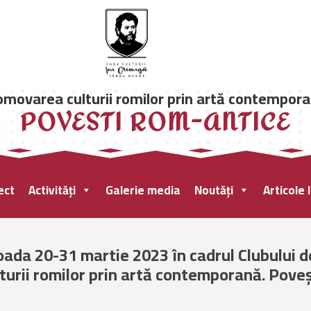
omovarea culturii romilor prin artă contempora
POVESTI ROM-ANTICE
ect
Activități
Galerie media
Noutăți
Articole 
oada 20-31 martie 2023 în cadrul Clubului d
turii romilor prin artă contemporană. Pov