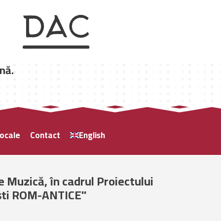
nă.
locale
Contact
English
e Muzică, în cadrul Proiectului
ești ROM-ANTICE"