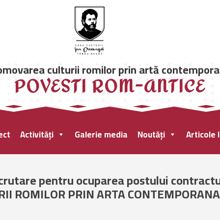
omovarea culturii romilor prin artă contempora
POVESTI ROM-ANTICE
ect
Activități
Galerie media
Noutăți
Articole 
ecrutare pentru ocuparea postului contract
RII ROMILOR PRIN ARTA CONTEMPORANA.